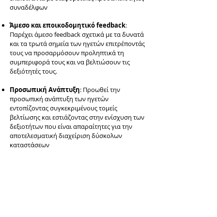
συναδέλφων
Άμεσο και εποικοδομητικό feedback
:
Παρέχει άμεσο feedback σχετικά με τα δυνατά
και τα τρωτά σημεία των ηγετών επιτρέποντάς
τους να προσαρμόσουν προληπτικά τη
συμπεριφορά τους και να βελτιώσουν τις
δεξιότητές τους.
Προσωπική Ανάπτυξη
: Προωθεί την
προσωπική ανάπτυξη των ηγετών
εντοπίζοντας συγκεκριμένους τομείς
βελτίωσης και εστιάζοντας στην ενίσχυση των
δεξιοτήτων που είναι απαραίτητες για την
αποτελεσματική διαχείριση δύσκολων
καταστάσεων
Καλύτερη Επιλογή και Προώθηση
:
Διευκολύνει την επιλογή και την προώθηση
των ηγετών που ταιριάζουν καλύτερα στις
συγκεκριμένες προκλήσεις του οργανισμού,
ενισχύοντας έτσι την συνολική ικανότητα της
εταιρείας να επιτύχει τους στόχους της