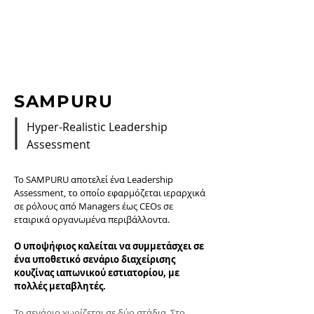
JUST
ONE
SAMPURU
Hyper-Realistic Leadership
Assessment
Το SAMPURU αποτελεί ένα Leadership
Assessment, το οποίο εφαρμόζεται ιεραρχικά
σε ρόλους από Managers έως CEOs σε
εταιρικά οργανωμένα περιβάλλοντα.
Ο υποψήφιος καλείται να συμμετάσχει σε
ένα υποθετικό σενάριο διαχείρισης
κουζίνας ιαπωνικού εστιατορίου, με
πολλές μεταβλητές.
Το σενάριο χωρίζεται σε δύο στάδια. Στο